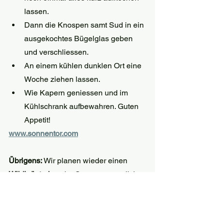
lassen.
Dann die Knospen samt Sud in ein 
ausgekochtes Bügelglas geben 
und verschliessen.
An einem kühlen dunklen Ort eine 
Woche ziehen lassen.
Wie Kapern geniessen und im 
Kühlschrank aufbewahren. Guten 
Appetit!
www.sonnentor.com
Übrigens:
 Wir planen wieder einen 
Wildkräuterkurs
 im Garten, vermutlich 
Ende Mai.
Wir werden dich rechtzeitig per Mail 
informieren, damit du dich anmelden 